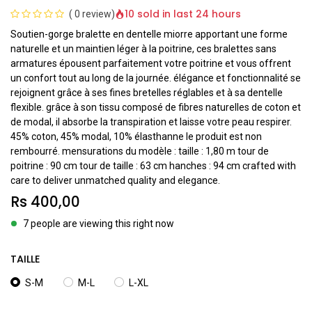
10 sold in last 24 hours
(
0 review
)
Soutien-gorge bralette en dentelle miorre apportant une forme
naturelle et un maintien léger à la poitrine, ces bralettes sans
armatures épousent parfaitement votre poitrine et vous offrent
un confort tout au long de la journée. élégance et fonctionnalité se
rejoignent grâce à ses fines bretelles réglables et à sa dentelle
flexible. grâce à son tissu composé de fibres naturelles de coton et
de modal, il absorbe la transpiration et laisse votre peau respirer.
45% coton, 45% modal, 10% élasthanne le produit est non
rembourré. mensurations du modèle : taille : 1,80 m tour de
poitrine : 90 cm tour de taille : 63 cm hanches : 94 cm crafted with
care to deliver unmatched quality and elegance.
Rs
400,00
7 people are viewing this right now
TAILLE
S-M
M-L
L-XL